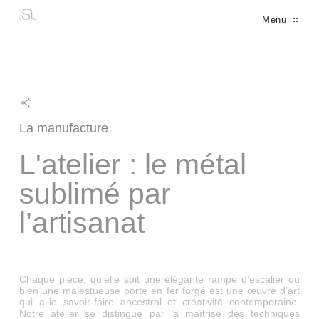
Panneau de gestion des cookies
Menu
LES ASSOCIÉS
LE MANIFESTE
LA MANUFACTURE
LE BUREAU D'ÉTUDES
MÉTALLERIE FINE
DÉCORATION
FERRONNERIE D'ART
MENUISERIES BRONZE
La manufacture
L'atelier : le métal
sublimé par
l’artisanat
Chaque pièce, qu’elle soit une élégante rampe d’escalier ou
bien une majestueuse porte en fer forgé est une œuvre d'art
qui allie savoir-faire ancestral et créativité contemporaine.
Notre atelier se distingue par la maîtrise des techniques