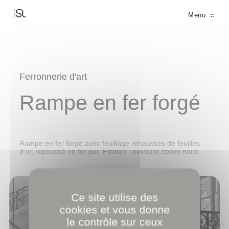
Panneau de gestion des cookies
Menu
LES ASSOCIÉS
LE MANIFESTE
LA MANUFACTURE
LE BUREAU D'ÉTUDES
MÉTALLERIE FINE
DÉCORATION
FERRONNERIE D'ART
MENUISERIES BRONZE
Ferronnerie d'art
Rampe en fer forgé
Rampe en fer forgé avec feuillage rehaussés de feuilles
d'or, repoussé en fer pur. Finition : peinture époxy noire.
Ce site utilise des
cookies et vous donne
le contrôle sur ceux